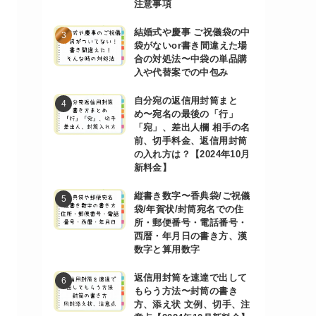
注意事項
結婚式や慶事 ご祝儀袋の中
袋がないor書き間違えた場
合の対処法〜中袋の単品購
入や代替案での中包み
自分宛の返信用封筒まと
め〜宛名の最後の「行」
「宛」、差出人欄 相手の名
前、切手料金、返信用封筒
の入れ方は？【2024年10月
新料金】
縦書き数字〜香典袋/ご祝儀
袋/年賀状/封筒宛名での住
所・郵便番号・電話番号・
西暦・年月日の書き方、漢
数字と算用数字
返信用封筒を速達で出して
もらう方法〜封筒の書き
方、添え状 文例、切手、注