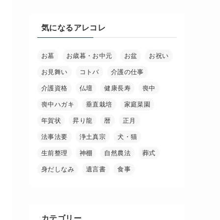
気になるアレコレ
お墓
お歳暮・お中元
お盆
お祝い
お見舞い
コトバ
介護の仕事
介護資格
仏壇
健康長寿
喪中
喪中ハガキ
垂直栽培
家庭菜園
年賀状
昇り龍
暦
正月
法事法要
浄土真宗
犬・猫
生前整理
神棚
自然農法
葬式
身だしなみ
遺言書
食事
カテゴリー