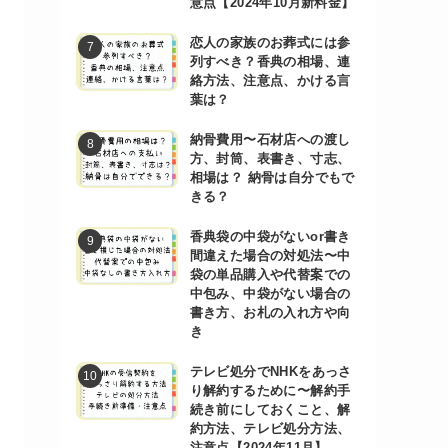
意点【2024年10月新料金】
恋人の家族のお葬式には参
列すべき？香典の相場、連
絡方法、注意点、かける言
葉は？
納骨費用〜石材店への渡し
方、封筒、表書き、寸志、
相場は？ 納骨は自分でもで
きる？
香典袋の中袋がないor書き
間違えた場合の対処法〜中
袋の単品購入や代替案での
中包み、中袋がない場合の
書き方、お札の入れ方や向
き
テレビ処分でNHKをあっさ
り解約するために〜解約手
続き前にしておくこと、解
約方法、テレビ処分方法、
注意点【2024年11月】