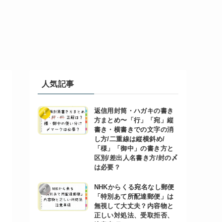
人気記事
返信用封筒・ハガキの書き
方まとめ〜「行」「宛」縦
書き・横書きでの文字の消
し方/二重線は縦横斜め/
「様」「御中」の書き方と
区別/差出人名書き方/封の〆
は必要？
NHKからくる宛名なし郵便
「特別あて所配達郵便」は
無視して大丈夫？内容物と
正しい対処法、受取拒否、